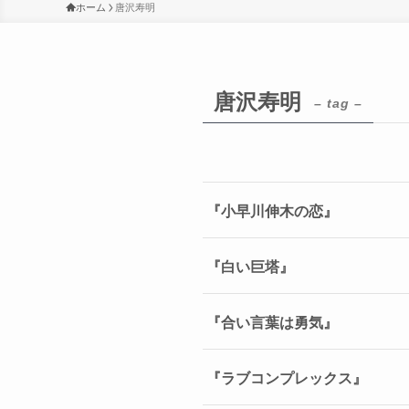
ホーム
唐沢寿明
唐沢寿明
– tag –
『小早川伸木の恋』
『白い巨塔』
『合い言葉は勇気』
『ラブコンプレックス』