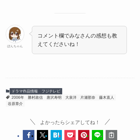
コメント欄でみなさんの感想も教
えてくださいね！
ぽんちゃん
ドラマ作品情報
フジテレビ
2006年
勝村政信
唐沢寿明
大泉洋
片瀬那奈
藤木直人
谷原章介
よかったらシェアしてね！