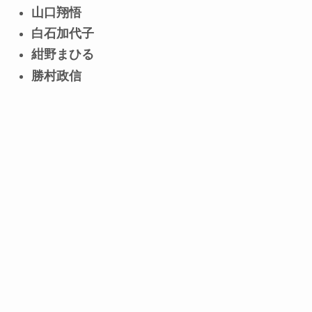
山口翔悟
白石加代子
紺野まひる
勝村政信