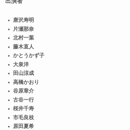
出演者
唐沢寿明
片瀬那奈
北村一葉
藤木直人
かとうかず子
大泉洋
田山涼成
高橋かおり
谷原章介
古谷一行
桜井千寿
市毛良枝
原田夏希