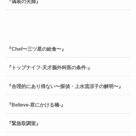
『偽装の夫婦』
『Chef〜三ツ星の給食〜』
『トップナイフ-天才脳外科医の条件-』
『合理的にあり得ない〜探偵・上水流涼子の解明〜』
『Believe-君にかける橋-』
『緊急取調室』