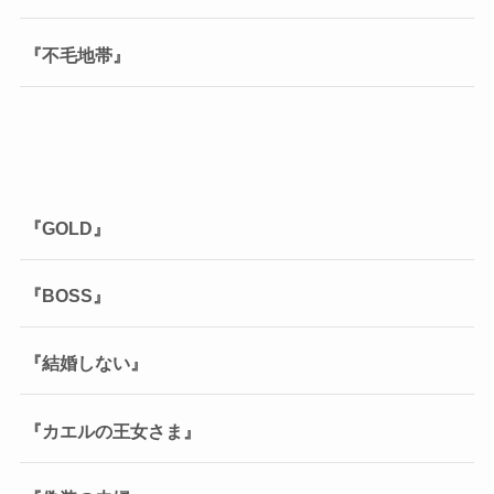
『不毛地帯』
『GOLD』
『BOSS』
『結婚しない』
『カエルの王女さま』