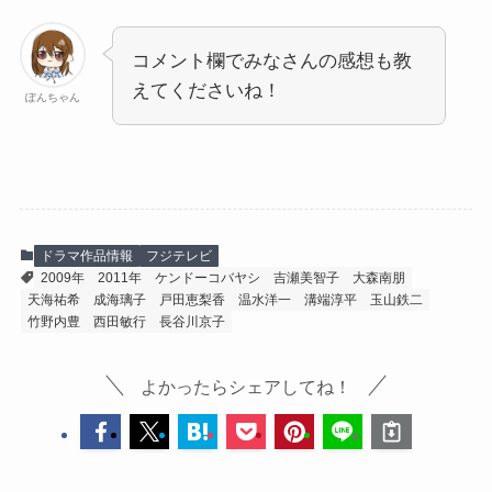
コメント欄でみなさんの感想も教
えてくださいね！
ぽんちゃん
ドラマ作品情報
フジテレビ
2009年
2011年
ケンドーコバヤシ
吉瀬美智子
大森南朋
天海祐希
成海璃子
戸田恵梨香
温水洋一
溝端淳平
玉山鉄二
竹野内豊
西田敏行
長谷川京子
よかったらシェアしてね！