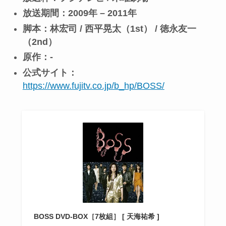
放送期間：2009年 – 2011年
脚本：林宏司 / 西平晃太（1st） / 徳永友一
（2nd）
原作：-
公式サイト：
https://www.fujitv.co.jp/b_hp/BOSS/
BOSS DVD-BOX［7枚組］ [ 天海祐希 ]