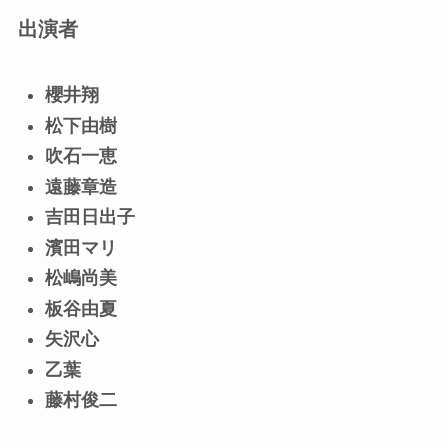
出演者
櫻井翔
松下由樹
吹石一恵
遠藤章造
吉田日出子
濱田マリ
松嶋尚美
板谷由夏
矢沢心
乙葉
藤村俊二