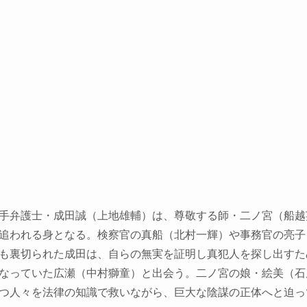
手弁護士・成田誠（上地雄輔）は、尊敬する師・二ノ宮（船越
追われる身となる。検察官の真船（北村一輝）や事務官の亮子
も裏切られた成田は、自らの無実を証明し真犯人を探し出すた
なっていた広瀬（中村獅童）と出会う。二ノ宮の娘・絵美（石
つ人々を法律の知識で救いながら、巨大な陰謀の正体へと迫っ