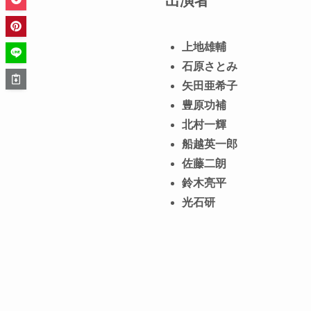
出演者
上地雄輔
石原さとみ
矢田亜希子
豊原功補
北村一輝
船越英一郎
佐藤二朗
鈴木亮平
光石研