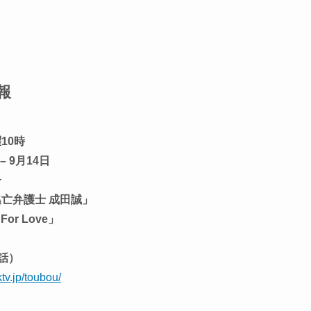
報
10時
– 9月14日
子
逃亡弁護士 成田誠」
or Love」
1話）
tv.jp/toubou/