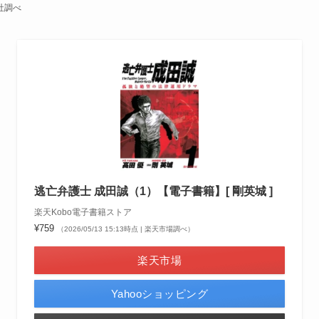
社調べ
逃亡弁護士 成田誠（1）【電子書籍】[ 剛英城 ]
楽天Kobo電子書籍ストア
¥759
（2026/05/13 15:13時点 | 楽天市場調べ）
楽天市場
Yahooショッピング