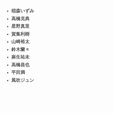
稲森いずみ
高橋克典
星野真里
賀集利樹
山崎裕太
鈴木蘭々
麻生祐未
高橋昌也
平田満
風吹ジュン