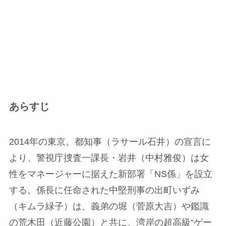
あらすじ
2014年の東京。都知事（ラサール石井）の宣言に
より、警視庁捜査一課長・岩井（中村雅俊）は女
性をマネージャーに据えた新部署「NS係」を設立
する。係長に任命された中堅刑事の出町いずみ
（キムラ緑子）は、義弟の堀（菅原大吉）や鑑識
の荒木田（近藤公園）と共に、湾岸の超高級“ゲー