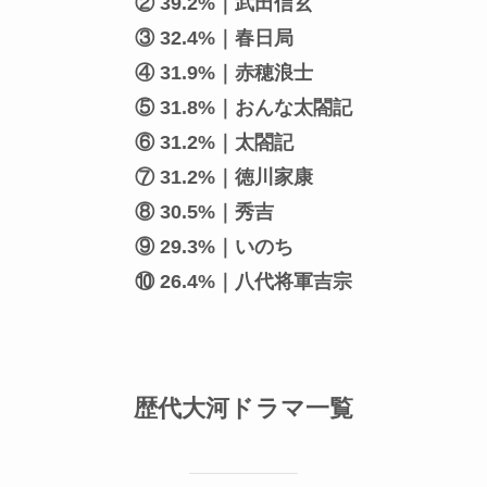
② 39.2%｜武田信玄
③ 32.4%｜春日局
④ 31.9%｜赤穂浪士
⑤ 31.8%｜おんな太閤記
⑥ 31.2%｜太閤記
⑦ 31.2%｜徳川家康
⑧ 30.5%｜秀吉
⑨ 29.3%｜いのち
⑩ 26.4%｜八代将軍吉宗
歴代大河ドラマ一覧