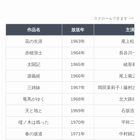
スクロールできます
作品名
放送年
主演
花の生涯
1963年
尾上松緑
赤穂浪士
1964年
長谷川一
太閤記
1965年
緒形拳
源義経
1966年
尾上菊之
三姉妹
1967年
岡田茉莉子 / 藤村志保
竜馬がゆく
1968年
北大路欣
天と地と
1969年
石坂浩二
樅ノ木は残った
1970年
平幹二朗
春の坂道
1971年
中村錦之