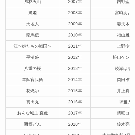
風林火山
2007年
内野聖陽
篤姫
2008年
宮﨑あお
天地人
2009年
妻夫木聡
龍馬伝
2010年
福山雅治
江〜姫たちの戦国〜
2011年
上野樹里
平清盛
2012年
松山ケンイ
八重の桜
2013年
綾瀬はる
軍師官兵衛
2014年
岡田准一
花燃ゆ
2015年
井上真央
真田丸
2016年
堺雅人
おんな城主 直虎
2017年
柴咲コウ
西郷どん
2018年
鈴木亮平