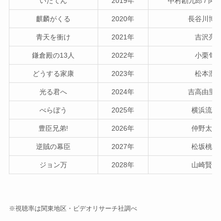
いだてん
2019年
中村勘九郎 / 阿
麒麟がくる
2020年
長谷川博
青天を衝け
2021年
吉沢亮
鎌倉殿の13人
2022年
小栗旬
どうする家康
2023年
松本潤
光る君へ
2024年
吉高由里
べらぼう
2025年
横浜流星
豊臣兄弟!
2026年
仲野太賀
逆賊の幕臣
2027年
松坂桃李
ジョン万
2028年
山崎賢人
※視聴率は関東地区・ビデオリサーチ社調べ