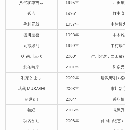
八代将軍吉宗
1995年
西田敏行
秀吉
1996年
竹中直人
毛利元就
1997年
中村橋之
徳川慶喜
1998年
本木雅弘
元禄繚乱
1999年
中村勘九
葵 徳川三代
2000年
津川雅彦 / 西田敏行 
北条時宗
2001年
和泉元彌
利家とまつ
2002年
唐沢寿明 / 松
武蔵 MUSASHI
2003年
市川新之
新選組!
2004年
香取慎吾
義経
2005年
滝沢秀明
功名が辻
2006年
仲間由紀恵 / 