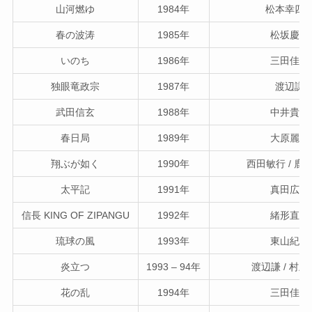
山河燃ゆ
1984年
松本幸四
春の波涛
1985年
松坂慶子
いのち
1986年
三田佳子
独眼竜政宗
1987年
渡辺謙
武田信玄
1988年
中井貴一
春日局
1989年
大原麗子
翔ぶが如く
1990年
西田敏行 / 鹿
太平記
1991年
真田広之
信長 KING OF ZIPANGU
1992年
緒形直人
琉球の風
1993年
東山紀之
炎立つ
1993 – 94年
渡辺謙 / 村
花の乱
1994年
三田佳子