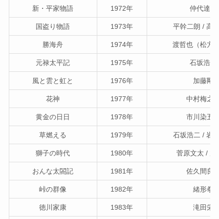
新・平家物語
1972年
仲代達矢
国盗り物語
1973年
平幹二朗 / 高
勝海舟
1974年
渡哲也（松方
元禄太平記
1975年
石坂浩二
風と雲と虹と
1976年
加藤剛
花神
1977年
中村梅之
黄金の日日
1978年
市川染五
草燃える
1979年
石坂浩二 / 岩
獅子の時代
1980年
菅原文太 / 
おんな太閤記
1981年
佐久間良
峠の群像
1982年
緒形拳
徳川家康
1983年
滝田栄