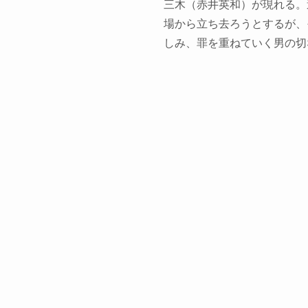
三木（赤井英和）が現れる。
場から立ち去ろうとするが、
しみ、罪を重ねていく男の切