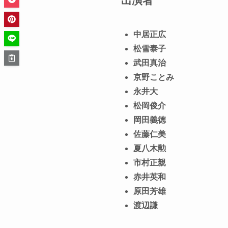
出演者
中居正広
松雪泰子
武田真治
京野ことみ
永井大
松岡俊介
岡田義徳
佐藤仁美
夏八木勲
市村正親
赤井英和
原田芳雄
渡辺謙