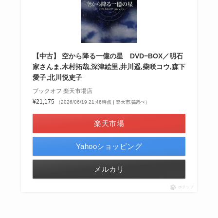
【中古】 空から降る一億の星 DVD−BOX／明石
家さんま,木村拓哉,深津絵里,井川遥,柴咲コウ,森下
愛子,北川悦吏子
ブックオフ 楽天市場店
¥21,175
（2026/06/19 21:46時点 | 楽天市場調べ）
楽天市場
Yahooショッピング
メルカリ
ポチップ