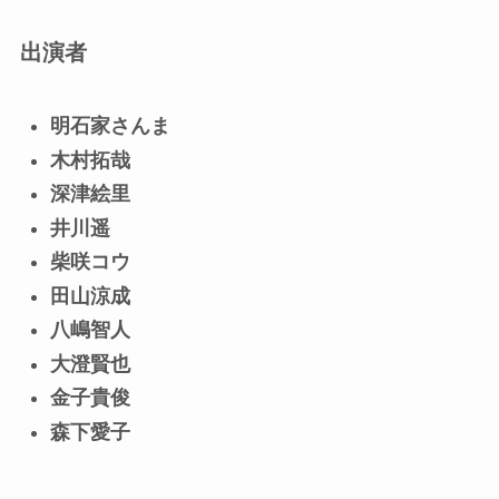
出演者
明石家さんま
木村拓哉
深津絵里
井川遥
柴咲コウ
田山涼成
八嶋智人
大澄賢也
金子貴俊
森下愛子