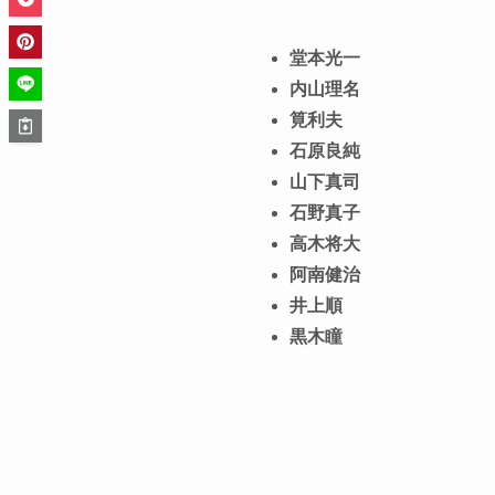
堂本光一
内山理名
筧利夫
石原良純
山下真司
石野真子
高木将大
阿南健治
井上順
黒木瞳