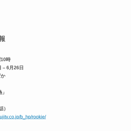
報
10時
– 6月26日
ずか
熱」
1話）
ujitv.co.jp/b_hp/rookie/