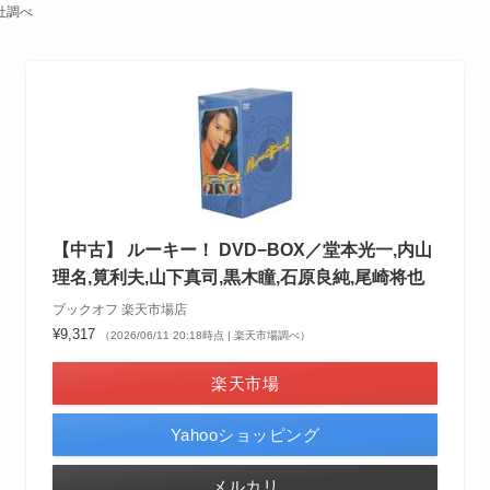
社調べ
【中古】 ルーキー！ DVD−BOX／堂本光一,内山
理名,筧利夫,山下真司,黒木瞳,石原良純,尾崎将也
ブックオフ 楽天市場店
¥9,317
（2026/06/11 20:18時点 | 楽天市場調べ）
楽天市場
Yahooショッピング
メルカリ