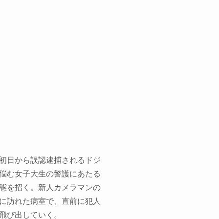
初日から誤認逮捕されるドジ
悩む女子大生の警護にあたる
態を招く。新人カメラマンの
に訪れた病室で、直前に犯人
飛び出していく。