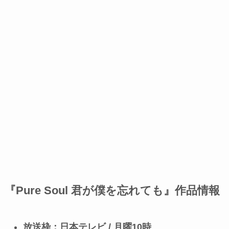
『Pure Soul 君が僕を忘れても』作品情報
放送枠：日本テレビ / 月曜10時