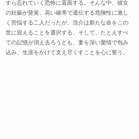
すら忘れていく恐怖に直面する。そんな中、彼女
の妊娠が発覚。高い確率で遺伝する危険性に激し
く苦悩する二人だったが、浩介は新たな命をこの
世に迎えることを選択する。そして、たとえすべ
ての記憶が消え去ろうとも、妻を深い愛情で包み
込み、生涯をかけて支え尽くすことを心に誓う。