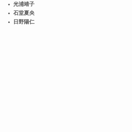
光浦靖子
石堂夏央
日野陽仁