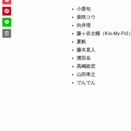
小栗旬
柴咲コウ
向井理
藤ヶ谷太輔（Kis-My-Ft2
夏帆
藤木直人
濱田岳
髙嶋政宏
山田孝之
でんでん