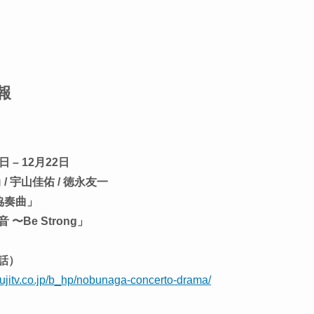
報
 – 12月22日
/ 宇山佳佑 / 徳永友一
協奏曲」
音 〜Be Strong」
1話）
fujitv.co.jp/b_hp/nobunaga-concerto-drama/