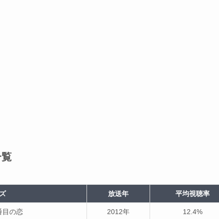
一覧
ズ
放送年
平均視聴率
番目の恋
2012年
12.4%