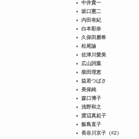
中井貴一
坂口憲二
内田有紀
白本彩奈
久保田磨希
松尾諭
佐津川愛美
広山詞葉
柴田理恵
益若つばさ
美保純
森口博子
浅野和之
渡辺真起子
飯島直子
長谷川京子（#2）