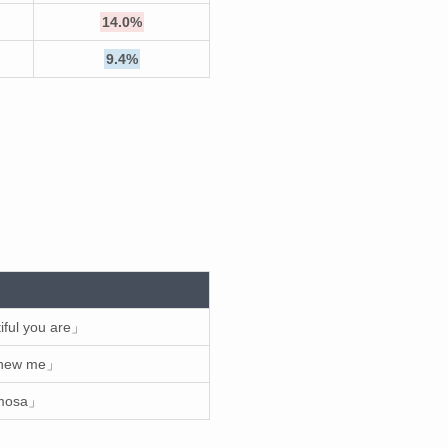
14.0%
9.4%
ul you are」
new me」
osa」