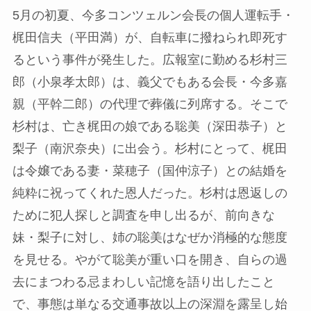
5月の初夏、今多コンツェルン会長の個人運転手・
梶田信夫（平田満）が、自転車に撥ねられ即死す
るという事件が発生した。広報室に勤める杉村三
郎（小泉孝太郎）は、義父でもある会長・今多嘉
親（平幹二郎）の代理で葬儀に列席する。そこで
杉村は、亡き梶田の娘である聡美（深田恭子）と
梨子（南沢奈央）に出会う。杉村にとって、梶田
は令嬢である妻・菜穂子（国仲涼子）との結婚を
純粋に祝ってくれた恩人だった。杉村は恩返しの
ために犯人探しと調査を申し出るが、前向きな
妹・梨子に対し、姉の聡美はなぜか消極的な態度
を見せる。やがて聡美が重い口を開き、自らの過
去にまつわる忌まわしい記憶を語り出したこと
で、事態は単なる交通事故以上の深淵を露呈し始