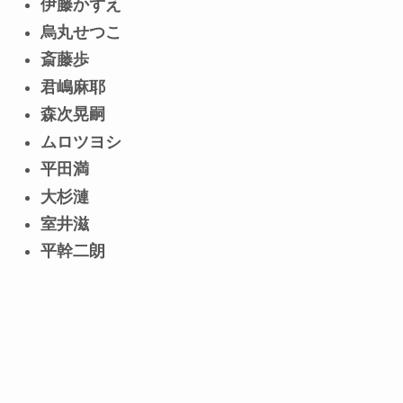
伊藤かずえ
烏丸せつこ
斎藤歩
君嶋麻耶
森次晃嗣
ムロツヨシ
平田満
大杉漣
室井滋
平幹二朗