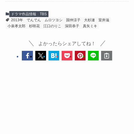
ドラマ作品情報
TBS
2013年
でんでん
ムロツヨシ
国仲涼子
大杉漣
室井滋
小泉孝太郎
杉咲花
江口のりこ
深田恭子
真矢ミキ
よかったらシェアしてね！