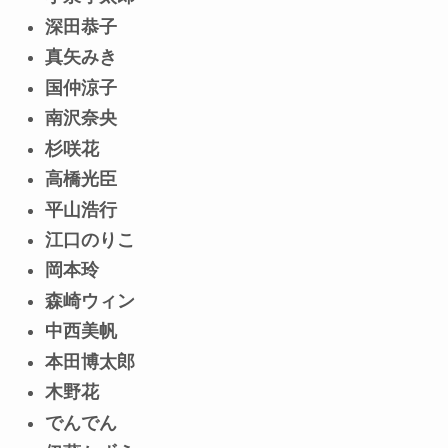
深田恭子
真矢みき
国仲涼子
南沢奈央
杉咲花
高橋光臣
平山浩行
江口のりこ
岡本玲
森崎ウィン
中西美帆
本田博太郎
木野花
でんでん