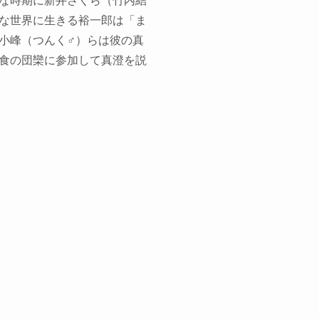
な時期に新井さくら（竹内結
な世界に生きる裕一郎は「ま
小峰（つんく♂）らは彼の真
食の団欒に参加して真澄を説