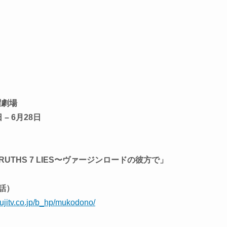
曜劇場
– 6月28日
UTHS 7 LIES〜ヴァージンロードの彼方で」
2話）
fujitv.co.jp/b_hp/mukodono/