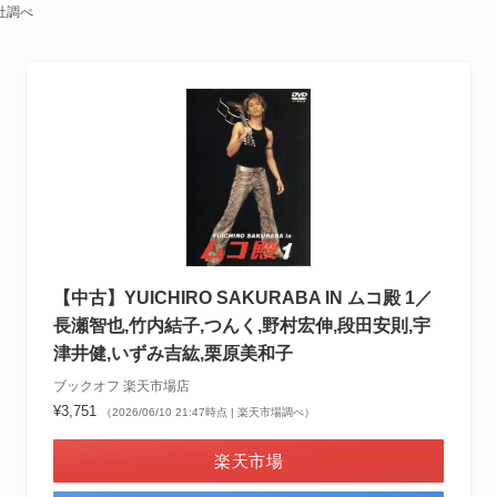
社調べ
【中古】YUICHIRO SAKURABA IN ムコ殿 1／
長瀬智也,竹内結子,つんく,野村宏伸,段田安則,宇
津井健,いずみ吉紘,栗原美和子
ブックオフ 楽天市場店
¥3,751
（2026/06/10 21:47時点 | 楽天市場調べ）
楽天市場