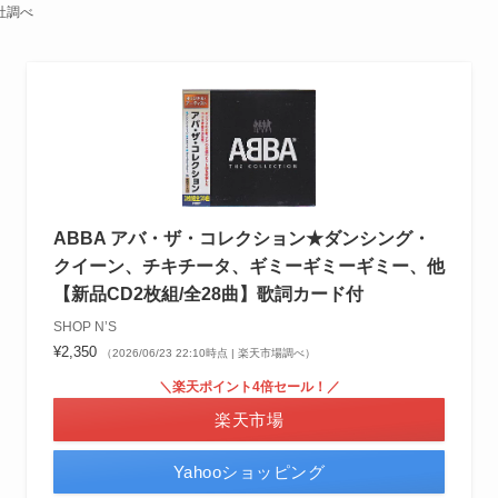
社調べ
ABBA アバ・ザ・コレクション★ダンシング・
クイーン、チキチータ、ギミーギミーギミー、他
【新品CD2枚組/全28曲】歌詞カード付
SHOP N’S
¥2,350
（2026/06/23 22:10時点 | 楽天市場調べ）
＼楽天ポイント4倍セール！／
楽天市場
Yahooショッピング