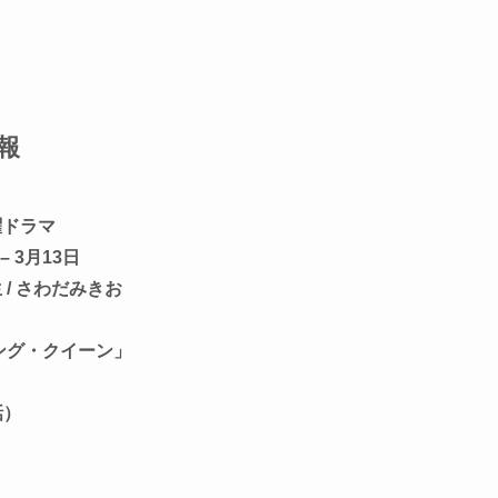
報
曜ドラマ
– 3月13日
 / さわだみきお
ング・クイーン」
話）