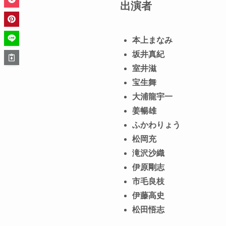
出演者
本上まなみ
坂井真紀
室井滋
宝生舞
大浦龍宇一
姜暢雄
ふかわりょう
松岡充
滝沢沙織
伊原剛志
市毛良枝
伊藤高史
松田悟志