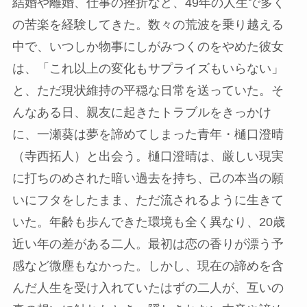
結婚や離婚、仕事の挫折など、49年の人生で多く
の苦楽を経験してきた。数々の荒波を乗り越える
中で、いつしか物事にしがみつくのをやめた彼女
は、「これ以上の変化もサプライズもいらない」
と、ただ現状維持の平穏な日常を送っていた。そ
んなある日、親友に起きたトラブルをきっかけ
に、一瀬葵は夢を諦めてしまった青年・樋口澄晴
（寺西拓人）と出会う。樋口澄晴は、厳しい現実
に打ちのめされた暗い過去を持ち、己の本当の願
いにフタをしたまま、ただ流されるように生きて
いた。年齢も歩んできた環境も全く異なり、20歳
近い年の差がある二人。最初は恋の香りが漂う予
感など微塵もなかった。しかし、現在の諦めを含
んだ人生を受け入れていたはずの二人が、互いの