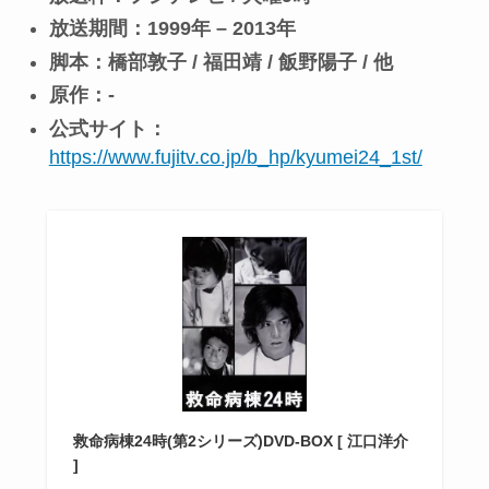
放送期間：1999年 – 2013年
脚本：橋部敦子 / 福田靖 / 飯野陽子 / 他
原作：-
公式サイト：
https://www.fujitv.co.jp/b_hp/kyumei24_1st/
救命病棟24時(第2シリーズ)DVD-BOX [ 江口洋介
]