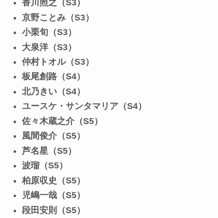
香川照之（S3）
京野ことみ（S3）
小栗旬（S3）
大泉洋（S3）
仲村トオル（S3）
板尾創路（S4）
北乃きい（S4）
ユースケ・サンタマリア（S4）
佐々木蔵之介（S5）
風間俊介（S5）
芦名星（S5）
波瑠（S5）
柏原収史（S5）
児嶋一哉（S5）
段田安則（S5）