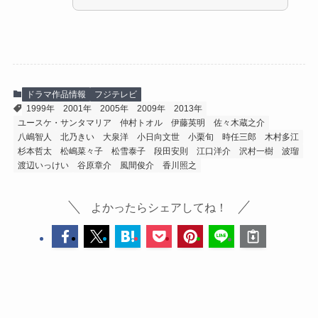
ドラマ作品情報
フジテレビ
1999年
2001年
2005年
2009年
2013年
ユースケ・サンタマリア
仲村トオル
伊藤英明
佐々木蔵之介
八嶋智人
北乃きい
大泉洋
小日向文世
小栗旬
時任三郎
木村多江
杉本哲太
松嶋菜々子
松雪泰子
段田安則
江口洋介
沢村一樹
波瑠
渡辺いっけい
谷原章介
風間俊介
香川照之
よかったらシェアしてね！