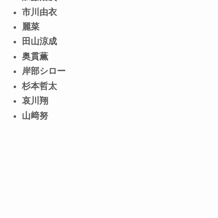
市川由衣
麗菜
田山涼成
奥貫薫
岸部シロー
杉本哲太
哀川翔
山﨑努