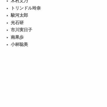
木村文乃
トリンドル玲奈
駿河太郎
光石研
市川実日子
南果歩
小林聡美