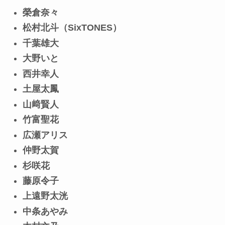
榮倉奈々
松村北斗（SixTONES）
千葉雄大
大野いと
西井幸人
土屋太鳳
山﨑賢人
竹富聖花
広瀬アリス
仲野太賀
杉咲花
藤原令子
上遠野太洸
中条あやみ