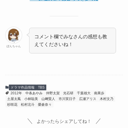
コメント欄でみなさんの感想も教
えてくださいね！
ぽんちゃん
ドラマ作品情報
TBS
2012年
中条あやみ
仲野太賀
光石研
千葉雄大
南果歩
土屋太鳳
小林聡美
山﨑賢人
市川実日子
広瀬アリス
木村文乃
杉咲花
松村北斗
榮倉奈々
よかったらシェアしてね！