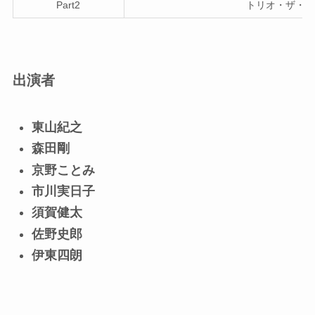
Part2
トリオ・ザ・シ
出演者
東山紀之
森田剛
京野ことみ
市川実日子
須賀健太
佐野史郎
伊東四朗