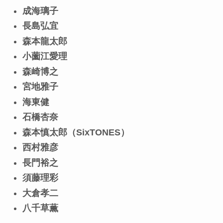
成海璃子
長島弘宜
森本龍太郎
小薗江愛理
森崎博之
宮地雅子
海東健
石橋杏奈
森本慎太郎（SixTONES）
西村雅彦
長門裕之
須藤理彩
大倉孝二
八千草薫