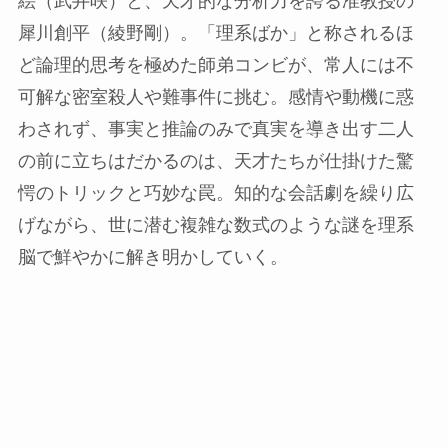
絵（武井咲）と、天才的な分析力を誇る准教授の
犀川創平（綾野剛）。「理系ばか」と称されるほ
ど論理的思考を極めた師弟コンビが、常人には不
可解な密室殺人や難事件に挑む。感情や動機に惑
わされず、事実と推論のみで真実を導き出す二人
の前に立ちはだかるのは、天才たちが仕掛けた驚
愕のトリックと巧妙な罠。知的な会話劇を繰り広
げながら、世に潜む複雑な数式のような謎を理系
脳で鮮やかに解き明かしていく。