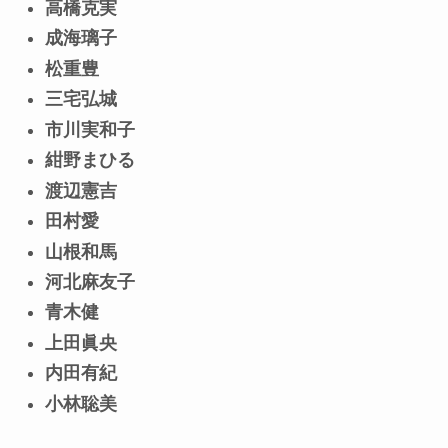
高橋克実
成海璃子
松重豊
三宅弘城
市川実和子
紺野まひる
渡辺憲吉
田村愛
山根和馬
河北麻友子
青木健
上田眞央
内田有紀
小林聡美