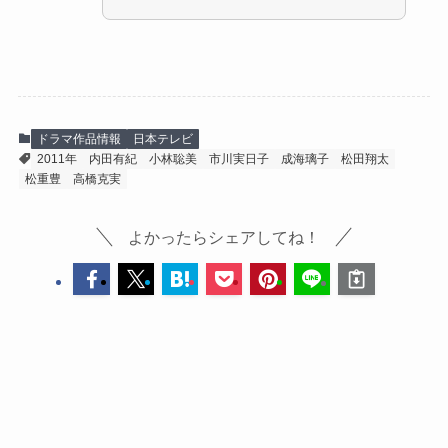
ドラマ作品情報
日本テレビ
2011年
内田有紀
小林聡美
市川実日子
成海璃子
松田翔太
松重豊
高橋克実
よかったらシェアしてね！