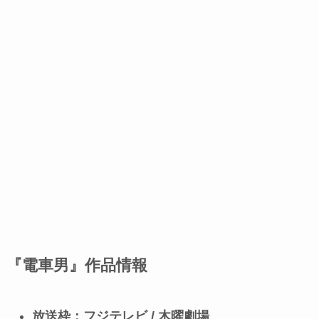
『電車男』作品情報
放送枠：フジテレビ / 木曜劇場