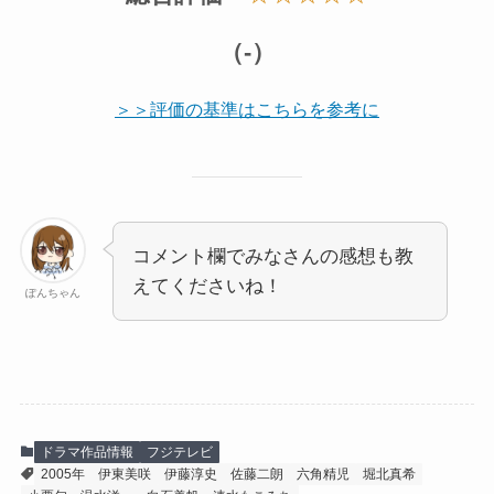
（-）
＞＞評価の基準はこちらを参考に
コメント欄でみなさんの感想も教
えてくださいね！
ぽんちゃん
ドラマ作品情報
フジテレビ
2005年
伊東美咲
伊藤淳史
佐藤二朗
六角精児
堀北真希