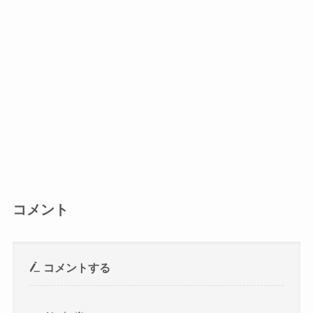
コメント
コメントする