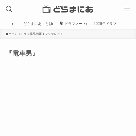
「どらまにあ」とは
ドラマノート
2026年ドラマ
ホーム
ドラマ作品情報
フジテレビ
『電車男』