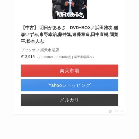
【中古】 明日があるさ DVD−BOX／浜田雅功,稲
森いずみ,東野幸治,藤井隆,遠藤章造,田中直樹,間寛
平,松本人志
ブックオフ 楽天市場店
¥13,915
（2026/06/10 21:30時点 | 楽天市場調べ）
楽天市場
Yahooショッピング
メルカリ
ポチップ