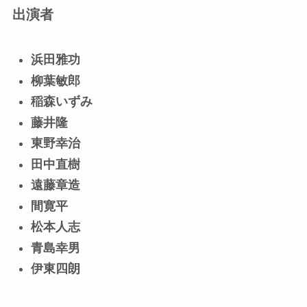
出演者
浜田雅功
柳葉敏郎
稲森いずみ
藤井隆
東野幸治
田中直樹
遠藤章造
間寛平
松本人志
青島幸男
伊東四朗