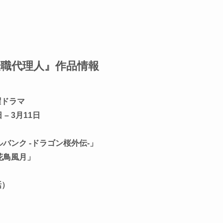
職代理人』作品情報
曜ドラマ
– 3月11日
バンク -ドラゴン桜外伝-」
花鳥風月」
話）