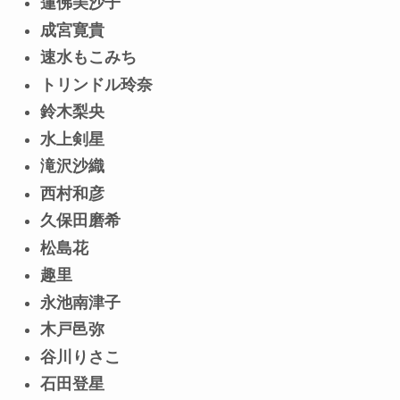
蓮佛美沙子
成宮寛貴
速水もこみち
トリンドル玲奈
鈴木梨央
水上剣星
滝沢沙織
西村和彦
久保田磨希
松島花
趣里
永池南津子
木戸邑弥
谷川りさこ
石田登星