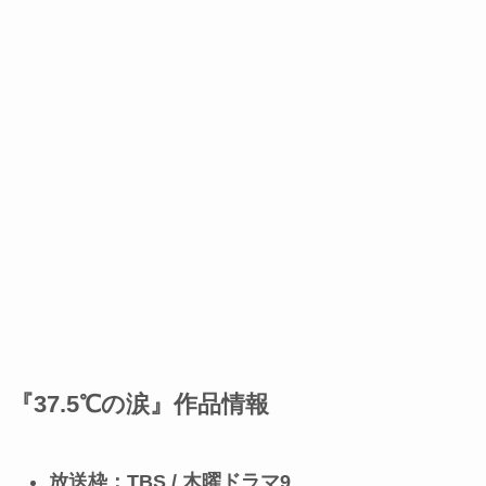
『37.5℃の涙』作品情報
放送枠：TBS / 木曜ドラマ9