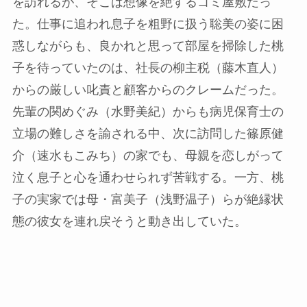
を訪れるが、そこは想像を絶するゴミ屋敷だっ
た。仕事に追われ息子を粗野に扱う聡美の姿に困
惑しながらも、良かれと思って部屋を掃除した桃
子を待っていたのは、社長の柳主税（藤木直人）
からの厳しい叱責と顧客からのクレームだった。
先輩の関めぐみ（水野美紀）からも病児保育士の
立場の難しさを諭される中、次に訪問した篠原健
介（速水もこみち）の家でも、母親を恋しがって
泣く息子と心を通わせられず苦戦する。一方、桃
子の実家では母・富美子（浅野温子）らが絶縁状
態の彼女を連れ戻そうと動き出していた。