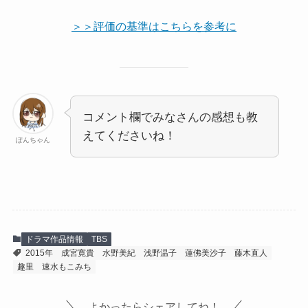
＞＞評価の基準はこちらを参考に
コメント欄でみなさんの感想も教
えてくださいね！
ぽんちゃん
ドラマ作品情報
TBS
2015年
成宮寛貴
水野美紀
浅野温子
蓮佛美沙子
藤木直人
趣里
速水もこみち
よかったらシェアしてね！