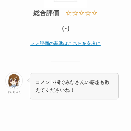
総合評価
☆☆☆☆☆
（-）
＞＞評価の基準はこちらを参考に
コメント欄でみなさんの感想も教
えてくださいね！
ぽんちゃん