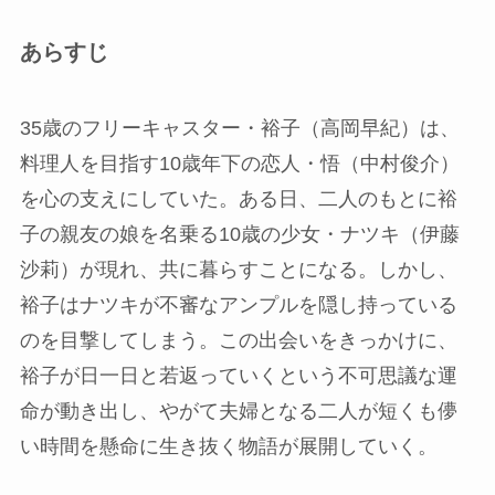
あらすじ
35歳のフリーキャスター・裕子（高岡早紀）は、
料理人を目指す10歳年下の恋人・悟（中村俊介）
を心の支えにしていた。ある日、二人のもとに裕
子の親友の娘を名乗る10歳の少女・ナツキ（伊藤
沙莉）が現れ、共に暮らすことになる。しかし、
裕子はナツキが不審なアンプルを隠し持っている
のを目撃してしまう。この出会いをきっかけに、
裕子が日一日と若返っていくという不可思議な運
命が動き出し、やがて夫婦となる二人が短くも儚
い時間を懸命に生き抜く物語が展開していく。