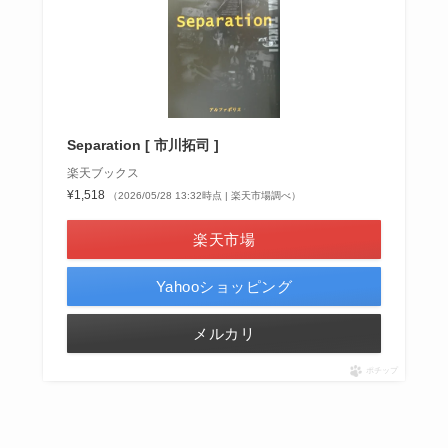
Separation [ 市川拓司 ]
楽天ブックス
¥1,518
（2026/05/28 13:32時点 | 楽天市場調べ）
楽天市場
Yahooショッピング
メルカリ
ポチップ