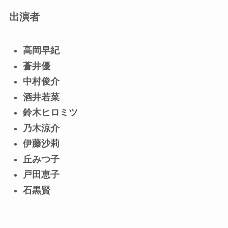
出演者
高岡早紀
蒼井優
中村俊介
酒井若菜
鈴木ヒロミツ
乃木涼介
伊藤沙莉
丘みつ子
戸田恵子
石黒賢