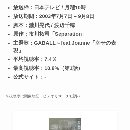
放送枠：日本テレビ / 月曜10時
放送期間：2003年7月7日 – 9月8日
脚本：瀧川晃代 / 渡辺千穂
原作：市川拓司「Separation」
主題歌：GABALL～feat.Joanne「幸せの表
現」
平均視聴率：7.4％
最高視聴率：10.8%（第1話）
公式サイト：-
※視聴率は関東地区・ビデオリサーチ社調べ